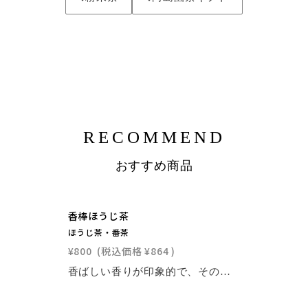
RECOMMEND
おすすめ商品
香棒ほうじ茶
ほうじ茶・番茶
¥800
(税込価格
¥864
)
香ばしい香りが印象的で、その香りは飲み終えた後でも喉元に残ります。当園のほうじ茶の中で、最も高級なほうじ茶である「香棒ほうじ茶」は、一番茶の茎だけをまろやかに焙じています。特に印象深いのは、鼻をまっすぐに抜ける茎独特のほうじ香で、元々、お茶の茎はとても甘く香ばしい香りがするのですが、焙じることによりさらに香り立ちます。味は、雑深の無い上品な味わいで、濃いめに淹れると高級なコーヒーやチョコレートのような風味が感じられます。直火焙煎でじっくり焙煎しているので、自然の深くやさしい滋味をお愉しみ頂けます。仕様・内容量：８０ｇ・賞味期限：発送月から１年（開封前）・原材料：有機緑茶・取得認証：有機ＪＡＳ