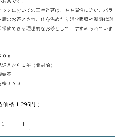
いお茶です。
ィックにおいての三年番茶は、やや陽性に近い、バラ
中庸のお茶とされ、体を温めたり消化吸収や新陳代謝
日常飲できる理想的なお茶として、すすめられていま
５０ｇ
発送月から１年（開封前）
機緑茶
有機ＪＡＳ
税込価格
1,296円
)