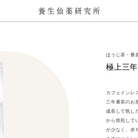
ほうじ茶・番茶
極上三年
カフェインレ
三年番茶のお
成長して熟し
から焙煎して
が少なく、赤