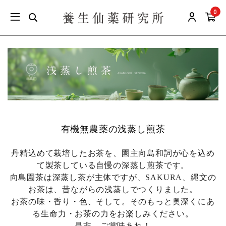
0
有機無農薬の浅蒸し煎茶
丹精込めて栽培したお茶を、園主向島和詞が心を込め
て製茶している自慢の深蒸し煎茶です。
向島園茶は深蒸し茶が主体ですが、SAKURA、縄文の
お茶は、昔ながらの浅蒸しでつくりました。
お茶の味・香り・色、そして。そのもっと奥深くにあ
る生命力・お茶の力をお楽しみください。
是非、ご賞味あれ！